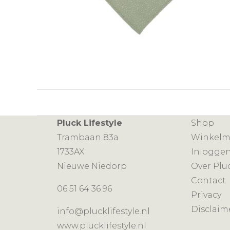
Pluck Lifestyle
Shop
Trambaan 83a
Winkel
1733AX
Inlogge
Nieuwe Niedorp
Over Plu
Contact
06 51 64 36 96
Privacy
Disclaim
info@plucklifestyle.nl
www.plucklifestyle.nl