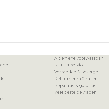
Algemene voorwaarden
mand
Klantenservice
n
Verzenden & bezorgen
ck
Retourneren & ruilen
Reparatie & garantie
Veel gestelde vragen
er