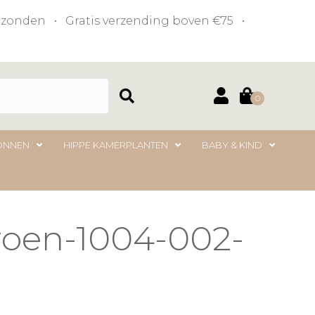
verzonden • Gratis verzending boven €75 •
0
ONNEN
HIPPE KAMERPLANTEN
BABY & KIND
roen-1004-002-