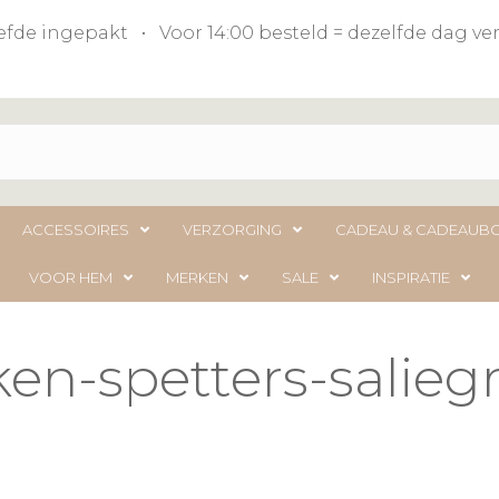
liefde ingepakt • Voor 14:00 besteld = dezelfde dag 
ACCESSOIRES
VERZORGING
CADEAU & CADEAUB
VOOR HEM
MERKEN
SALE
INSPIRATIE
en-spetters-salieg