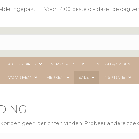
liefde ingepakt • Voor 14:00 besteld = dezelfde dag 
ACCESSOIRES
VERZORGING
CADEAU & CADEAUB
VOOR HEM
MERKEN
SALE
INSPIRATIE
DING
e konden geen berichten vinden. Probeer andere zoek