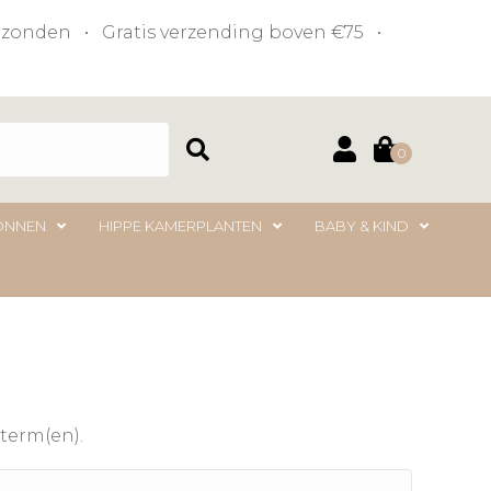
verzonden • Gratis verzending boven €75 •
0
ONNEN
HIPPE KAMERPLANTEN
BABY & KIND
term(en).