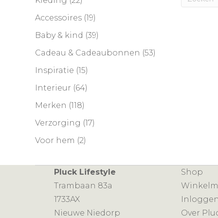
Kleding
(22)
Accessoires
(19)
Baby & kind
(39)
Cadeau & Cadeaubonnen
(53)
Inspiratie
(15)
Interieur
(64)
Merken
(118)
Verzorging
(17)
Voor hem
(2)
Pluck Lifestyle
Shop
Trambaan 83a
Winkel
1733AX
Inlogge
Nieuwe Niedorp
Over Plu