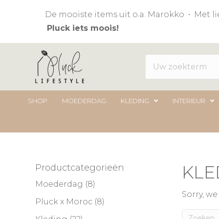
De mooiste items uit o.a. Marokko • Met 
Pluck iets moois!
SHOP
MOEDERDAG
KLEDING
INTERIEUR
KLE
Productcategorieën
Moederdag
(8)
Sorry, w
Pluck x Moroc
(8)