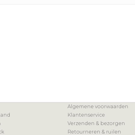
Algemene voorwaarden
mand
Klantenservice
n
Verzenden & bezorgen
ck
Retourneren & ruilen