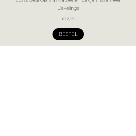
Zusss Geurkaars In Katoenen Zakje Frisse Peer
Lievelings
€
12,95
BESTEL