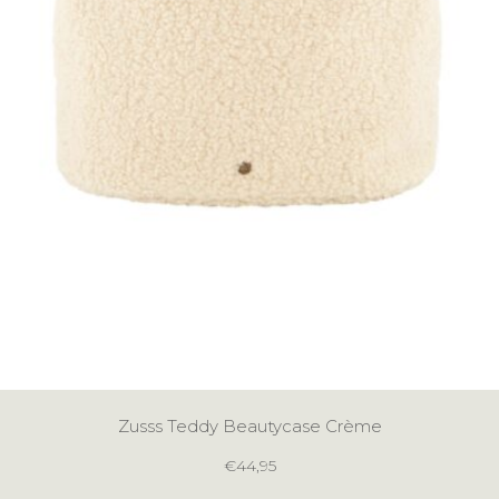
Zusss Teddy Beautycase Crème
€
44,95