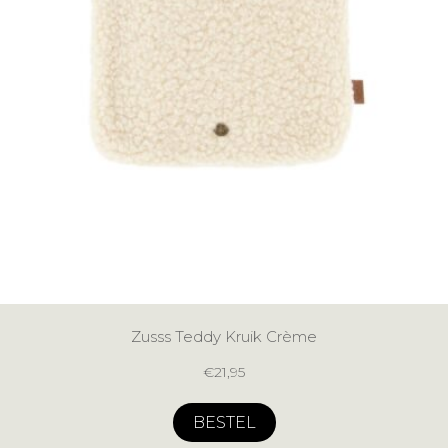
Zusss Teddy Kruik Crème
€
21,95
BESTEL