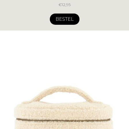
€
12,95
BESTEL