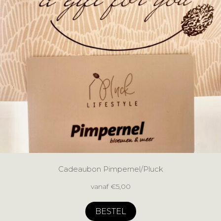
Cadeaubon Pimpernel/Pluck
vanaf
€
5,00
BESTEL