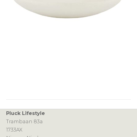
Pluck Lifestyle
Trambaan 83a
1733AX