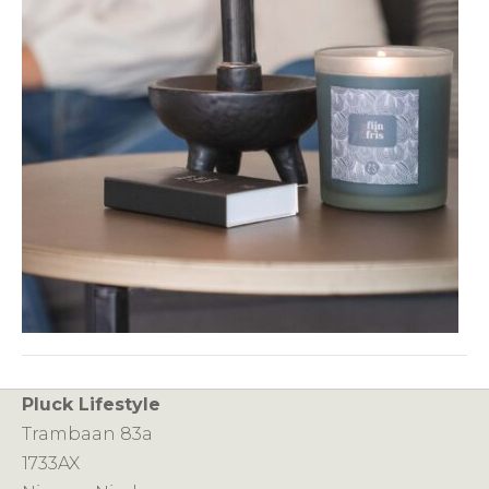
Pluck Lifestyle
Trambaan 83a
1733AX