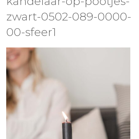
kandelaar-op-pootjes-
zwart-0502-089-0000-
00-sfeer1