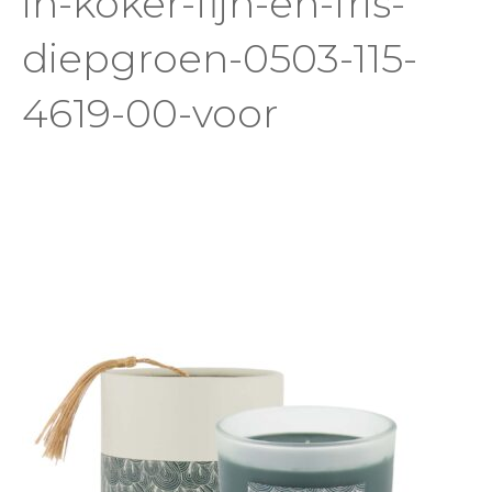
in-koker-fijn-en-fris-
diepgroen-0503-115-
4619-00-voor