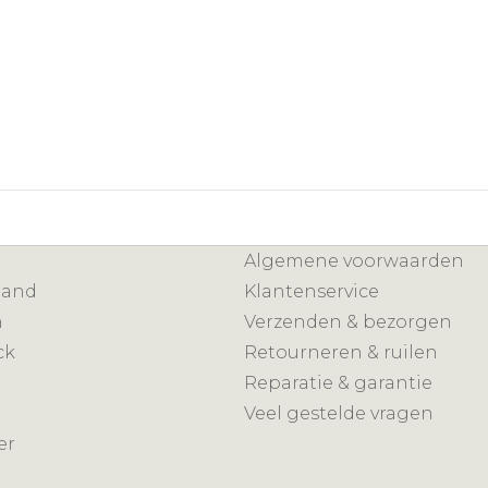
Algemene voorwaarden
mand
Klantenservice
n
Verzenden & bezorgen
ck
Retourneren & ruilen
Reparatie & garantie
Veel gestelde vragen
er