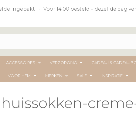
liefde ingepakt • Voor 14:00 besteld = dezelfde dag 
ACCESSOIRES
VERZORGING
CADEAU & CADEAUB
VOOR HEM
MERKEN
SALE
INSPIRATIE
-huissokken-creme