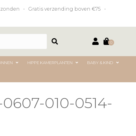
verzonden • Gratis verzending boven €75 •
0
ONNEN
HIPPE KAMERPLANTEN
BABY & KIND
-0607-010-0514-