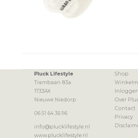
Pluck Lifestyle
Shop
Trambaan 83a
Winkel
1733AX
Inlogge
Nieuwe Niedorp
Over Plu
Contact
06 51 64 36 96
Privacy
Disclaim
info@plucklifestyle.nl
www.plucklifestyle.nl