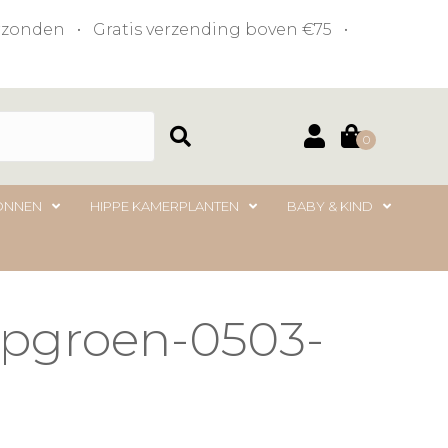
verzonden • Gratis verzending boven €75 •
0
ONNEN
HIPPE KAMERPLANTEN
BABY & KIND
epgroen-0503-