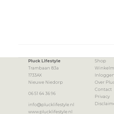
Pluck Lifestyle
Shop
Trambaan 83a
Winkel
1733AX
Inlogge
Nieuwe Niedorp
Over Plu
Contact
06 51 64 36 96
Privacy
Disclaim
info@plucklifestyle.nl
www.plucklifestyle.nl