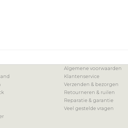
Algemene voorwaarden
mand
Klantenservice
n
Verzenden & bezorgen
ck
Retourneren & ruilen
Reparatie & garantie
Veel gestelde vragen
er