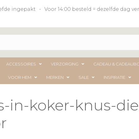
liefde ingepakt • Voor 14:00 besteld = dezelfde dag 
ACCESSOIRES
VERZORGING
CADEAU & CADEAUB
VOOR HEM
MERKEN
SALE
INSPIRATIE
s-in-koker-knus-di
r