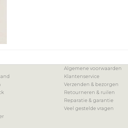
Algemene voorwaarden
mand
Klantenservice
n
Verzenden & bezorgen
ck
Retourneren & ruilen
Reparatie & garantie
Veel gestelde vragen
er