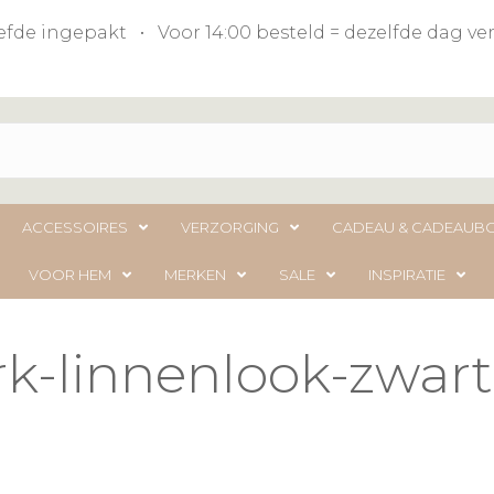
liefde ingepakt • Voor 14:00 besteld = dezelfde dag 
ACCESSOIRES
VERZORGING
CADEAU & CADEAUB
VOOR HEM
MERKEN
SALE
INSPIRATIE
rk-linnenlook-zwar