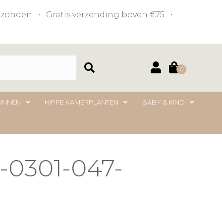
verzonden • Gratis verzending boven €75 •
0
ONNEN
HIPPE KAMERPLANTEN
BABY & KIND
t-0301-047-