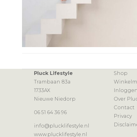
Pluck Lifestyle
Shop
Trambaan 83a
Winkel
1733AX
Inlogge
Nieuwe Niedorp
Over Plu
Contact
06 51 64 36 96
Privacy
Disclaim
info@plucklifestyle.nl
www.plucklifestyle.nl