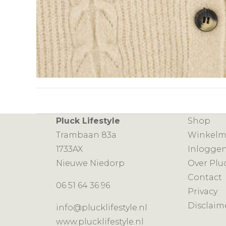
Pluck Lifestyle
Shop
Trambaan 83a
Winkel
1733AX
Inlogge
Nieuwe Niedorp
Over Plu
Contact
06 51 64 36 96
Privacy
Disclaim
info@plucklifestyle.nl
www.plucklifestyle.nl