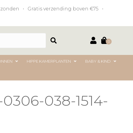
verzonden • Gratis verzending boven €75 •
0
ONNEN
HIPPE KAMERPLANTEN
BABY & KIND
-0306-038-1514-