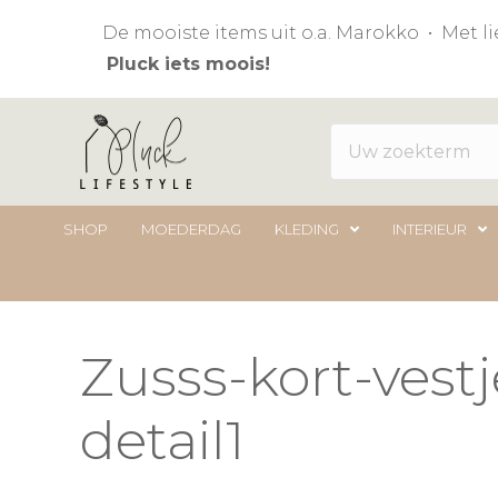
De mooiste items uit o.a. Marokko • Met 
Pluck iets moois!
SHOP
MOEDERDAG
KLEDING
INTERIEUR
Zusss-kort-vest
detail1