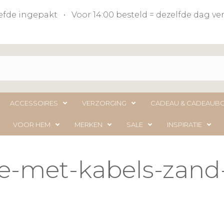
liefde ingepakt • Voor 14:00 besteld = dezelfde dag 
ACCESSOIRES
VERZORGING
CADEAU & CADEAUB
VOOR HEM
MERKEN
SALE
INSPIRATIE
je-met-kabels-zand