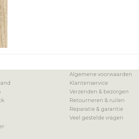
Algemene voorwaarden
mand
Klantenservice
n
Verzenden & bezorgen
ck
Retourneren & ruilen
Reparatie & garantie
Veel gestelde vragen
er