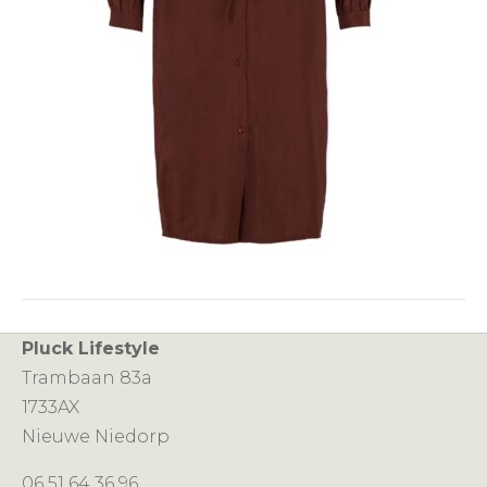
Pluck Lifestyle
Trambaan 83a
1733AX
Nieuwe Niedorp
06 51 64 36 96