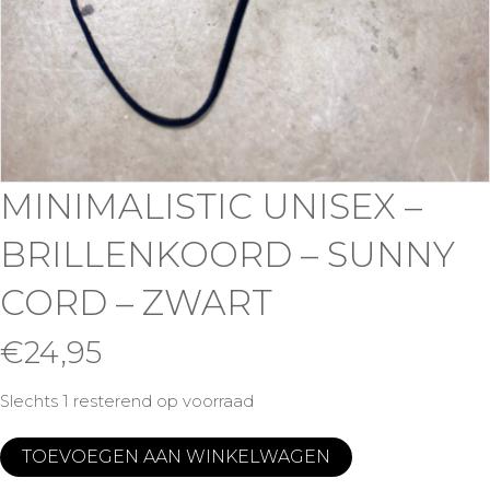
MINIMALISTIC UNISEX –
BRILLENKOORD – SUNNY
CORD – ZWART
€
24,95
Slechts 1 resterend op voorraad
Minimalistic
TOEVOEGEN AAN WINKELWAGEN
Unisex