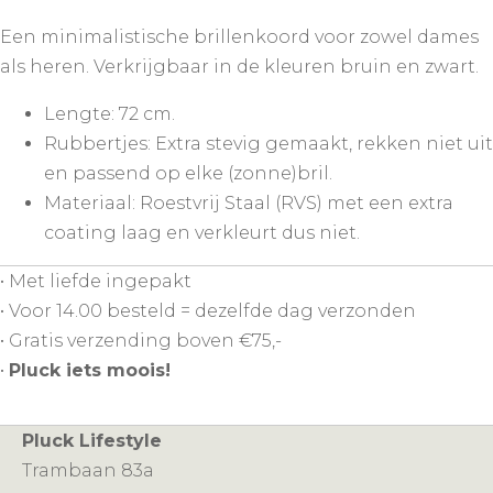
-
Een minimalistische brillenkoord voor zowel dames
Brillenkoord
als heren. Verkrijgbaar in de kleuren bruin en zwart.
-
Sunny
Lengte: 72 cm.
Cord
Rubbertjes: Extra stevig gemaakt, rekken niet uit
-
en passend op elke (zonne)bril.
Zwart
Materiaal: Roestvrij Staal (RVS) met een extra
aantal
coating laag en verkleurt dus niet.
• Met liefde ingepakt
• Voor 14.00 besteld = dezelfde dag verzonden
• Gratis verzending boven €75,-
•
Pluck iets moois!
Pluck Lifestyle
Trambaan 83a