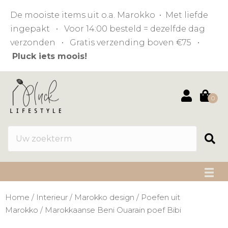
De mooiste items uit o.a. Marokko • Met liefde
ingepakt • Voor 14:00 besteld = dezelfde dag
verzonden • Gratis verzending boven €75 •
Pluck iets moois!
0
Home
/
Interieur
/
Marokko design
/
Poefen uit
Marokko
/ Marokkaanse Beni Ouarain poef Bibi