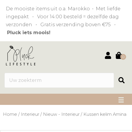
De mooiste items uit o.a. Marokko • Met liefde
ingepakt • Voor 14:00 besteld = dezelfde dag
verzonden • Gratis verzending boven €75 •
Pluck iets moois!
0
Home
/
Interieur
/
Nieuw - Interieur
/ Kussen kelim Amina