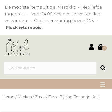
De mooiste items uit o.a. Marokko • Met liefde
ingepakt • Voor 14:00 besteld = dezelfde dag
verzonden • Gratis verzending boven €75 •
Pluck iets moois!
0
Home
/
Merken
/
Zusss
/ Zusss Bijtring Zonnetje Kaki