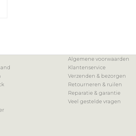
Algemene voorwaarden
mand
Klantenservice
n
Verzenden & bezorgen
ck
Retourneren & ruilen
Reparatie & garantie
Veel gestelde vragen
er