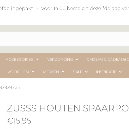
liefde ingepakt • Voor 14:00 besteld = dezelfde dag 
ACCESSOIRES
VERZORGING
CADEAU & CADEAUB
VOOR HEM
MERKEN
SALE
INSPIRATIE
 9x9x9 cm
ZUSSS HOUTEN SPAARPOT
€
15,95