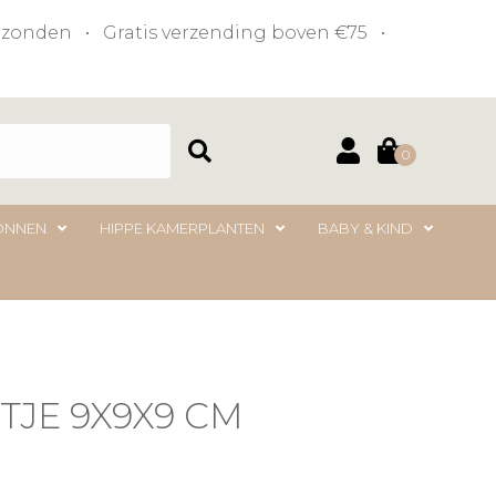
verzonden • Gratis verzending boven €75 •
0
ONNEN
HIPPE KAMERPLANTEN
BABY & KIND
JE 9X9X9 CM