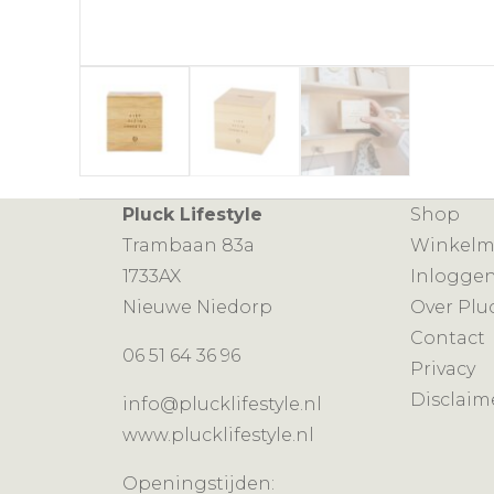
Pluck Lifestyle
Shop
Trambaan 83a
Winkel
1733AX
Inlogge
Nieuwe Niedorp
Over Plu
Contact
06 51 64 36 96
Privacy
Disclaim
info@plucklifestyle.nl
www.plucklifestyle.nl
Openingstijden: