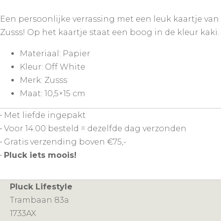
Boog
Een persoonlijke verrassing met een leuk kaartje van
Off
Zusss! Op het kaartje staat een boog in de kleur kaki.
White
aantal
Materiaal: Papier
Kleur: Off White
Merk: Zusss
Maat: 10,5×15 cm
• Met liefde ingepakt
• Voor 14.00 besteld = dezelfde dag verzonden
• Gratis verzending boven €75,-
•
Pluck iets moois!
Pluck Lifestyle
Trambaan 83a
1733AX