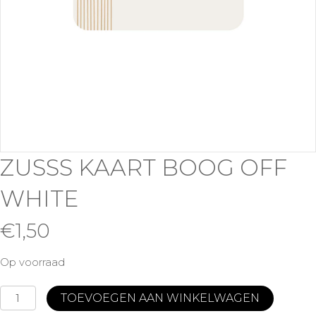
ZUSSS KAART BOOG OFF
WHITE
€
1,50
Op voorraad
Zusss
TOEVOEGEN AAN WINKELWAGEN
Kaart