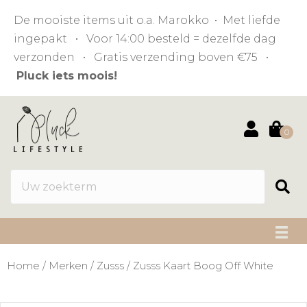
De mooiste items uit o.a. Marokko • Met liefde
ingepakt • Voor 14:00 besteld = dezelfde dag
verzonden • Gratis verzending boven €75 •
Pluck iets moois!
0
Home
/
Merken
/
Zusss
/ Zusss Kaart Boog Off White