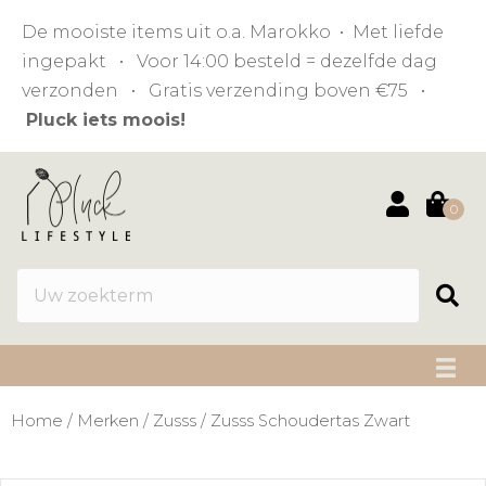
De mooiste items uit o.a. Marokko • Met liefde
ingepakt • Voor 14:00 besteld = dezelfde dag
verzonden • Gratis verzending boven €75 •
Pluck iets moois!
0
Home
/
Merken
/
Zusss
/ Zusss Schoudertas Zwart