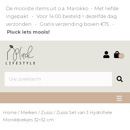
De mooiste items uit o.a. Marokko • Met liefde
ingepakt • Voor 14:00 besteld = dezelfde dag
verzonden • Gratis verzending boven €75 •
Pluck iets moois!
0
Home
/
Merken
/
Zusss
/ Zusss Set van 3 Hydrofiele
Monddoekjes 32×32 cm