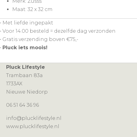
Merk: Zusss
Maat: 32 x 32 cm
• Met liefde ingepakt
• Voor 14.00 besteld = dezelfde dag verzonden
• Gratis verzending boven €75,-
•
Pluck iets moois!
Pluck Lifestyle
Trambaan 83a
1733AX
Nieuwe Niedorp
06 51 64 36 96
info@plucklifestyle.nl
www.plucklifestyle.nl