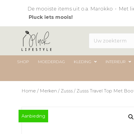
De mooiste items uit o.a. Marokko • Met 
Pluck iets moois!
SHOP
MOEDERDAG
KLEDING
INTERIEUR
Home
/
Merken
/
Zusss
/ Zusss Travel Top Met Boo
Aanbieding