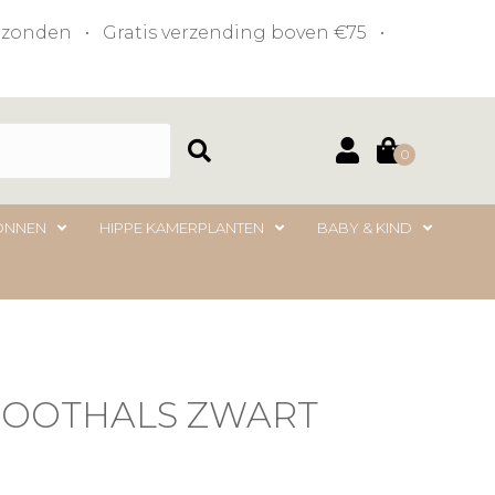
verzonden • Gratis verzending boven €75 •
0
ONNEN
HIPPE KAMERPLANTEN
BABY & KIND
 BOOTHALS ZWART