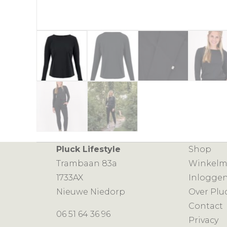
Pluck Lifestyle
Shop
Trambaan 83a
Winkel
1733AX
Inlogge
Nieuwe Niedorp
Over Plu
Contact
06 51 64 36 96
Privacy