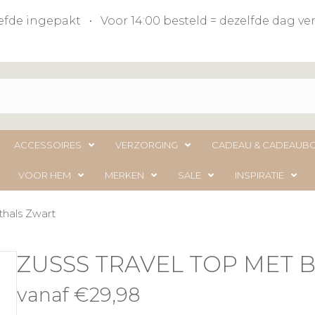
liefde ingepakt • Voor 14:00 besteld = dezelfde dag 
ACCESSOIRES
VERZORGING
CADEAU & CADEAUB
VOOR HEM
MERKEN
SALE
INSPIRATIE
thals Zwart
ZUSSS TRAVEL TOP MET
vanaf
€
29,98