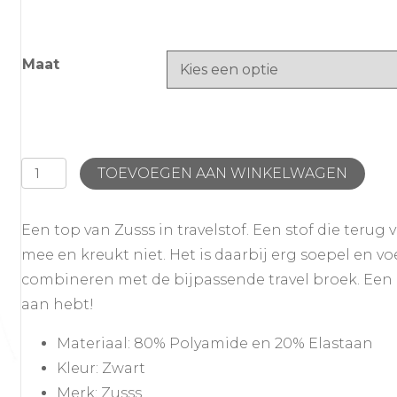
Maat
Zusss
TOEVOEGEN AAN WINKELWAGEN
Travel
Top
Een top van Zusss in travelstof. Een stof die terug
Met
mee en kreukt niet. Het is daarbij erg soepel en voe
Boothals
combineren met de bijpassende travel broek. Een p
Zwart
aan hebt!
aantal
Materiaal: 80% Polyamide en 20% Elastaan
Kleur: Zwart
Merk: Zusss